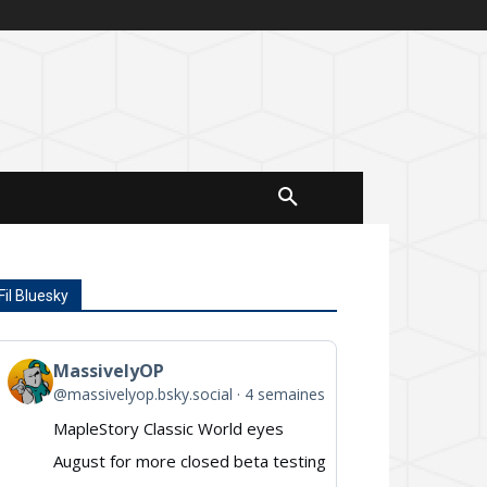
Fil Bluesky
MassivelyOP
View
@massivelyop.bsky.social
4 semaines
post
MapleStory Classic World eyes
by
August for more closed beta testing
MassivelyOP