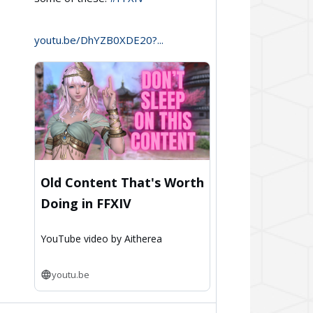
Aitherea
on
youtu.be/DhYZB0XDE20?...
Bluesky
Old Content That's Worth
Doing in FFXIV
YouTube video by Aitherea
youtu.be