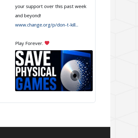
Games
your support over this past week
and beyond!
on
www.change.org/p/don-t-kill...
Bluesky
Play Forever.