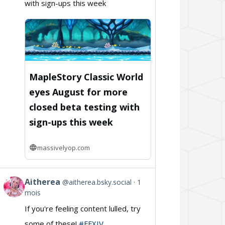
with sign-ups this week
on
Bluesky
MapleStory Classic World
eyes August for more
closed beta testing with
sign-ups this week
massivelyop.com
Aitherea
@aitherea.bsky.social
1
View
mois
post
If you're feeling content lulled, try
by
some of these!
#FFXIV