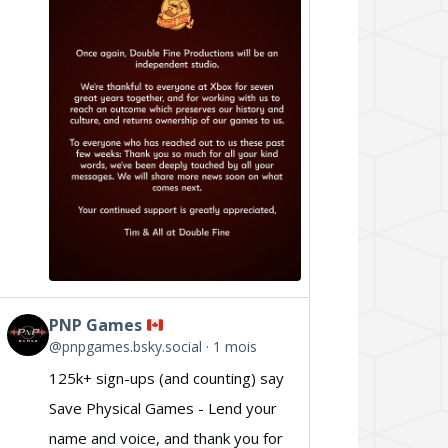
Double
Fine
on
Bluesky
PNP Games
View
@pnpgames.bsky.social
1 mois
post
125k+ sign-ups (and counting) say
by
Save Physical Games - Lend your
PNP
name and voice, and thank you for