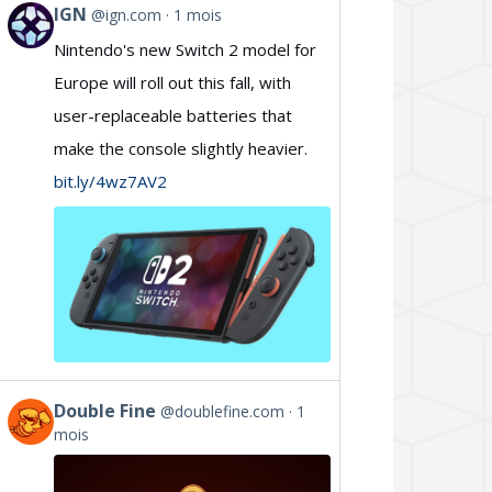
IGN
@ign.com
1 mois
View
Nintendo's new Switch 2 model for
post
Europe will roll out this fall, with
by
user-replaceable batteries that
IGN
make the console slightly heavier.
on
bit.ly/4wz7AV2
Bluesky
Double Fine
@doublefine.com
1
View
mois
post
by