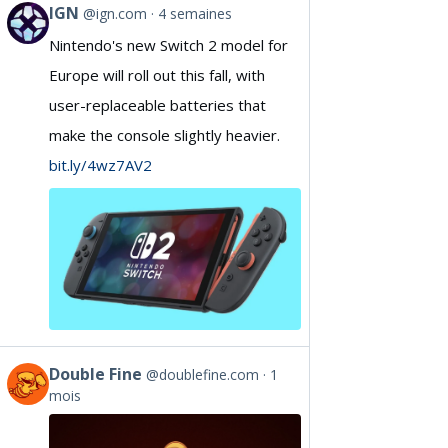
IGN
@ign.com
4 semaines
View
Nintendo's new Switch 2 model for
post
Europe will roll out this fall, with
by
user-replaceable batteries that
IGN
make the console slightly heavier.
on
bit.ly/4wz7AV2
Bluesky
Double Fine
@doublefine.com
1
View
mois
post
by