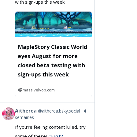
with sign-ups this week
on
Bluesky
MapleStory Classic World
eyes August for more
closed beta testing with
sign-ups this week
massivelyop.com
Aitherea
@aitherea.bsky.social
4
View
semaines
post
If you're feeling content lulled, try
by
some of these!
#FFXIV