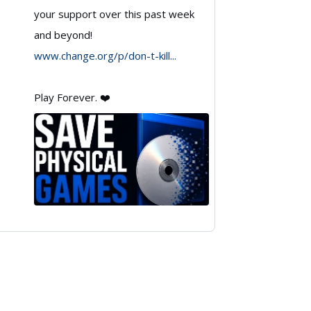
your support over this past week
🇨🇦
and beyond!
on
www.change.org/p/don-t-kill...
Bluesky
Play Forever. ❤️