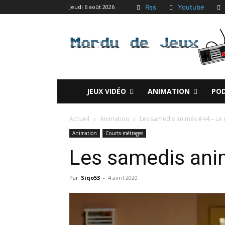
Rss
Youtube
Jeudi 6 août 2026
JEUX VIDÉO
ANIMATION
PO
Accueil
Animation
Les samedis animés #44 – Le 
Animation
Courts-métrages
Les samedis ani
Par
Siqo53
-
4 avril 2020