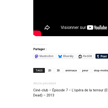
Partager :
Mastodon
Bluesky
Reddit
TAGS
2D
3D
animaux
peur
stop-moti
Article précédent
Ciné-club – Épisode 7 – L’opéra de la terreur (Ev
Dead) – 2013