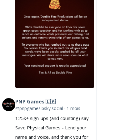
Double
Fine
on
Bluesky
PNP Games 🇨🇦
View
@pnpgames.bsky.social
1 mois
post
125k+ sign-ups (and counting) say
by
Save Physical Games - Lend your
PNP
name and voice, and thank you for
Games