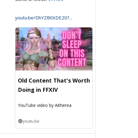
Aitherea
on
youtu.be/DhYZB0XDE20?...
Bluesky
Old Content That's Worth
Doing in FFXIV
YouTube video by Aitherea
youtu.be