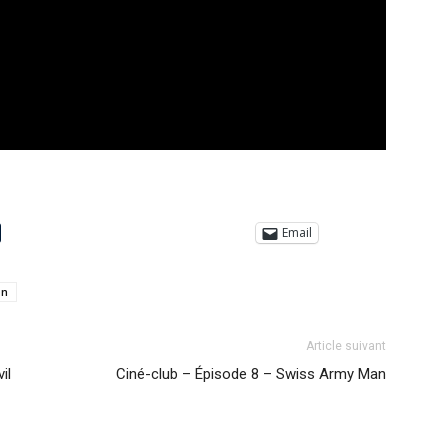
Email
on
Article suivant
il
Ciné-club – Épisode 8 – Swiss Army Man