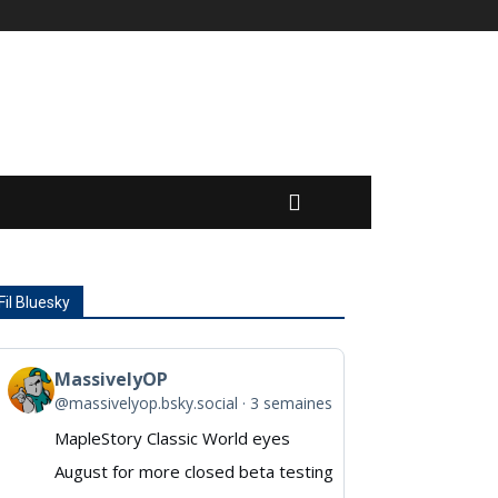
Fil Bluesky
MassivelyOP
View
@massivelyop.bsky.social
3 semaines
post
MapleStory Classic World eyes
by
August for more closed beta testing
MassivelyOP