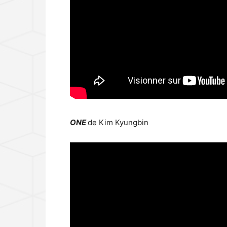
ONE
de Kim Kyungbin