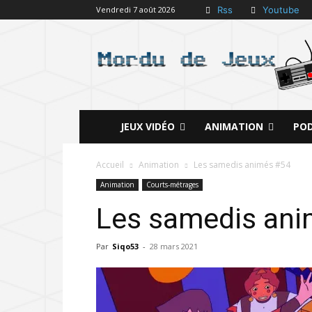
Rss
Youtube
Vendredi 7 août 2026
JEUX VIDÉO
ANIMATION
PO
Accueil
Animation
Les samedis animés #54
Animation
Courts-métrages
Les samedis an
Par
Siqo53
-
28 mars 2021