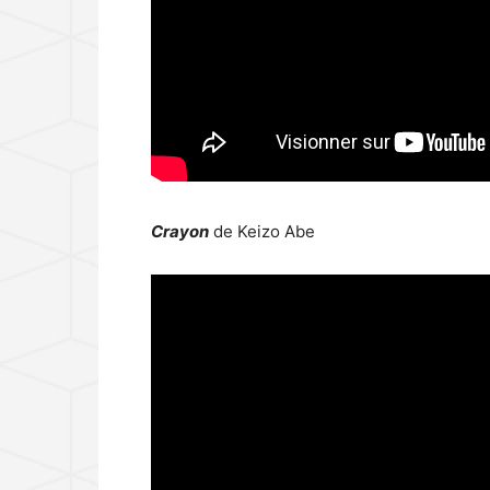
Crayon
de Keizo Abe