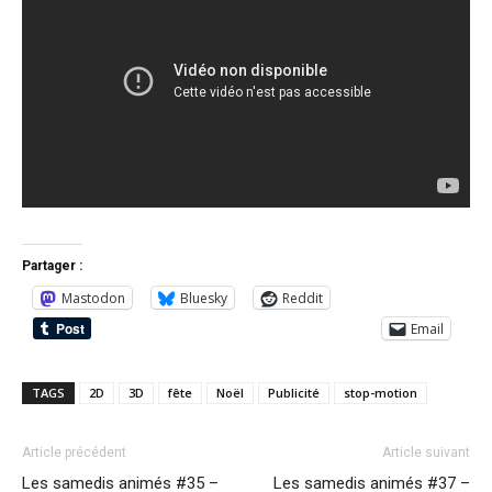
Partager :
Mastodon
Bluesky
Reddit
Email
TAGS
2D
3D
fête
Noël
Publicité
stop-motion
Article précédent
Article suivant
Les samedis animés #35 –
Les samedis animés #37 –