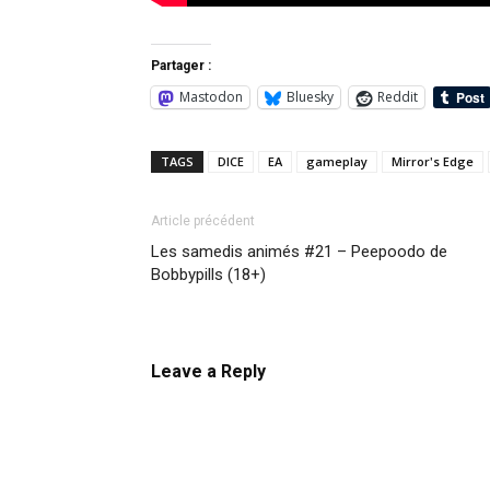
Partager :
Mastodon
Bluesky
Reddit
TAGS
DICE
EA
gameplay
Mirror's Edge
Article précédent
Les samedis animés #21 – Peepoodo de
Bobbypills (18+)
Leave a Reply