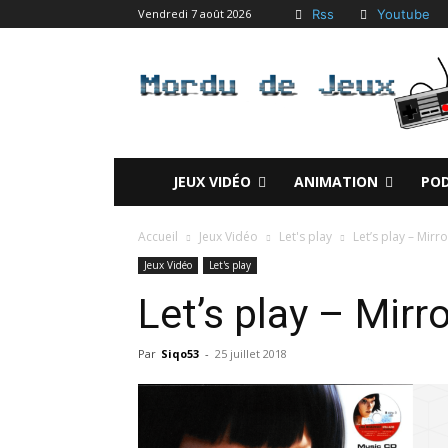
Rss
Youtube
Vendredi 7 août 2026
JEUX VIDÉO
ANIMATION
PO
Accueil
Jeux Vidéo
Let's play
Let’s play – Mirr
Jeux Vidéo
Let's play
Let’s play – Mirr
Par
Siqo53
-
25 juillet 2018