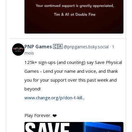
PNP Games 🇨🇦
@pnpgames.bsky.social
1
View
mois
post
125k+ sign-ups (and counting) say Save Physical
by
Games - Lend your name and voice, and thank
PNP
you for your support over this past week and
Games
beyond!
🇨🇦
www.change.org/p/don-t-kill...
on
Bluesky
Play Forever. ❤️