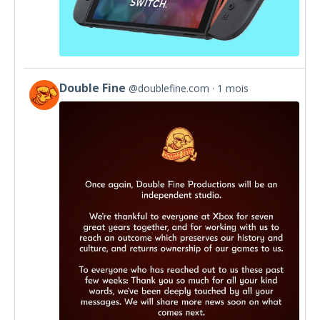
Double Fine
@doublefine.com
1 mois
View
post
by
Double
Fine
on
Bluesky