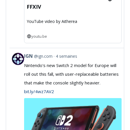
FFXIV
YouTube video by Aitherea
youtu.be
IGN
@ign.com
4 semaines
View
Nintendo's new Switch 2 model for Europe will
post
roll out this fall, with user-replaceable batteries
by
that make the console slightly heavier.
IGN
bit.ly/4wz7AV2
on
Bluesky