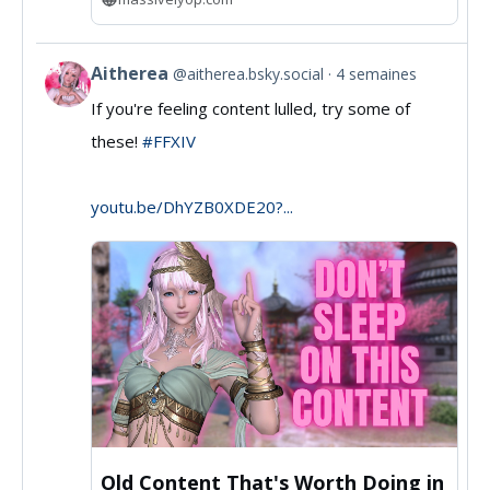
Aitherea
@aitherea.bsky.social
4 semaines
View
If you're feeling content lulled, try some of
post
these!
#FFXIV
by
Aitherea
youtu.be/DhYZB0XDE20?...
on
Bluesky
Old Content That's Worth Doing in