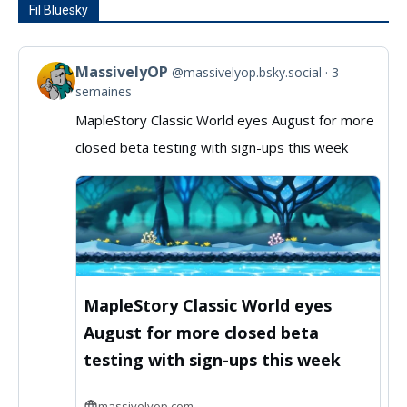
Fil Bluesky
MassivelyOP
@massivelyop.bsky.social
3
View
semaines
post
MapleStory Classic World eyes August for more
by
closed beta testing with sign-ups this week
MassivelyOP
on
Bluesky
MapleStory Classic World eyes
August for more closed beta
testing with sign-ups this week
massivelyop.com