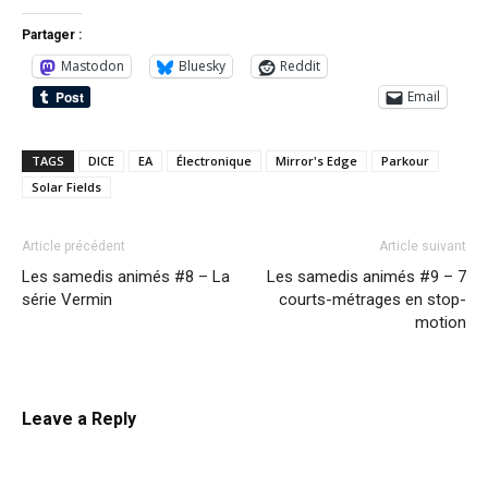
Partager :
Mastodon
Bluesky
Reddit
Email
TAGS
DICE
EA
Électronique
Mirror's Edge
Parkour
Solar Fields
Article précédent
Article suivant
Les samedis animés #8 – La
Les samedis animés #9 – 7
série Vermin
courts-métrages en stop-
motion
Leave a Reply