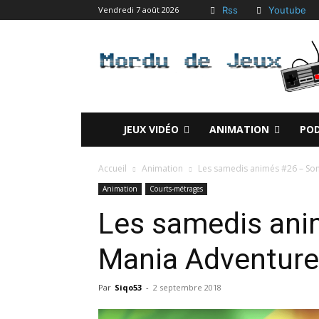
Rss
Youtube
Vendredi 7 août 2026
JEUX VIDÉO
ANIMATION
PO
Accueil
Animation
Les samedis animés #26 – So
Animation
Courts-métrages
Les samedis ani
Mania Adventur
Par
Siqo53
-
2 septembre 2018