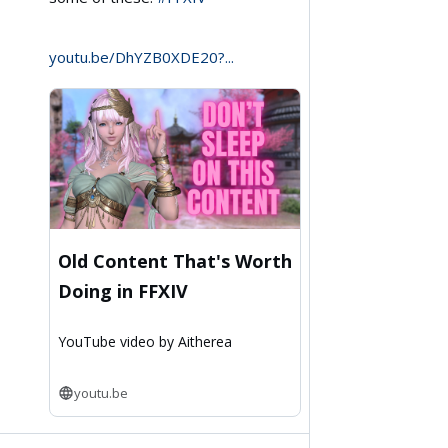
Aitherea
on
youtu.be/DhYZB0XDE20?...
Bluesky
Old Content That's Worth
Doing in FFXIV
YouTube video by Aitherea
youtu.be