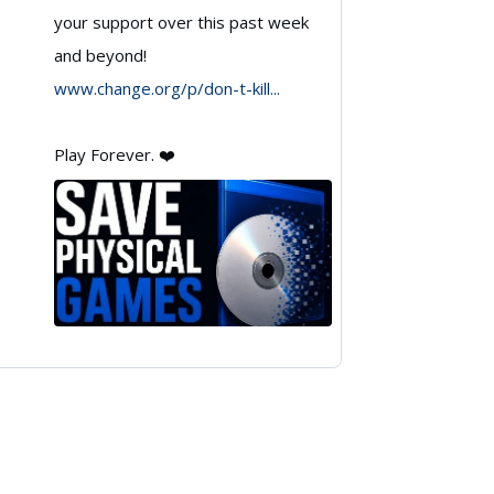
your support over this past week
🇨🇦
and beyond!
on
www.change.org/p/don-t-kill...
Bluesky
Play Forever. ❤️