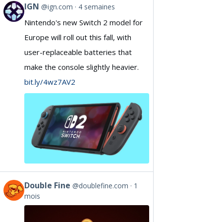
IGN
@ign.com
4 semaines
View
Nintendo's new Switch 2 model for
post
Europe will roll out this fall, with
by
user-replaceable batteries that
IGN
make the console slightly heavier.
on
bit.ly/4wz7AV2
Bluesky
Double Fine
@doublefine.com
1
View
mois
post
by