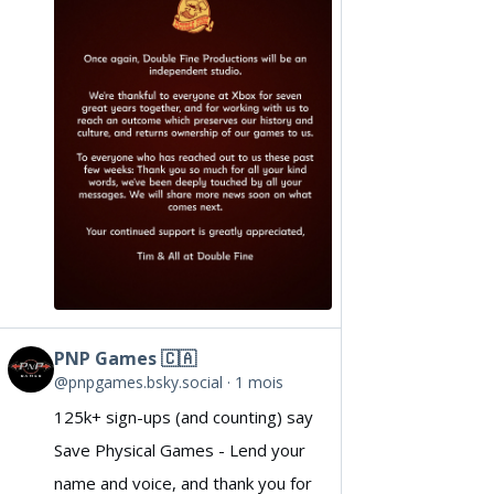
Double
Fine
on
Bluesky
PNP Games 🇨🇦
View
@pnpgames.bsky.social
1 mois
post
125k+ sign-ups (and counting) say
by
Save Physical Games - Lend your
PNP
name and voice, and thank you for
Games