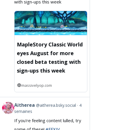
with sign-ups this week
on
Bluesky
MapleStory Classic World
eyes August for more
closed beta testing with
sign-ups this week
massivelyop.com
Aitherea
@aitherea.bsky.social
4
View
semaines
post
If you're feeling content lulled, try
by
some of these!
#FFXIV