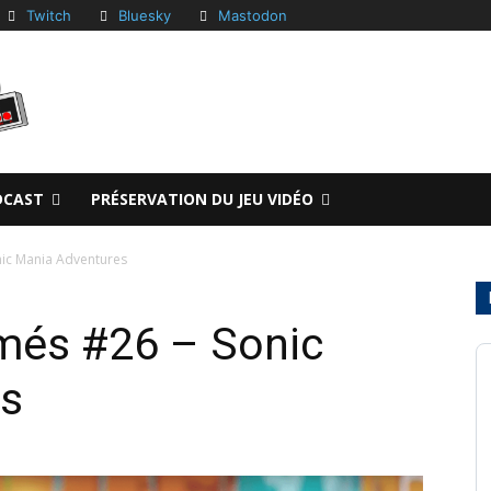
Twitch
Bluesky
Mastodon
DCAST
PRÉSERVATION DU JEU VIDÉO
nic Mania Adventures
més #26 – Sonic
es