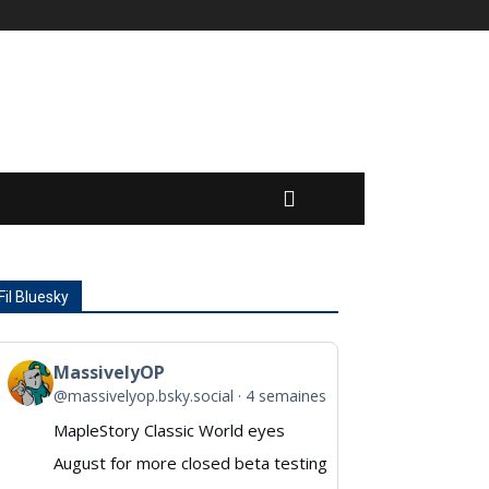
Fil Bluesky
MassivelyOP
View
@massivelyop.bsky.social
4 semaines
post
MapleStory Classic World eyes
by
August for more closed beta testing
MassivelyOP