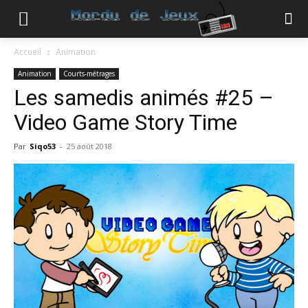
Accueil
Animation
Animation
Courts-métrages
Les samedis animés #25 –
Video Game Story Time
Par
Siqo53
-
25 août 2018