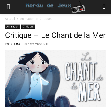
Accueil
Animation
Critiques
Animation
Critiques
Critique – Le Chant de la Mer
Par
Siqo53
-
30 novembre 2018