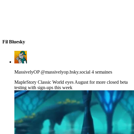
Fil Bluesky
View
post
by
MassivelyOP
MassivelyOP
@massivelyop.bsky.social
4 semaines
on
Bluesky
MapleStory Classic World eyes August for more closed beta
testing with sign-ups this week