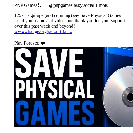
PNP
PNP Games 🇨🇦
@pnpgames.bsky.social
1 mois
Games
🇨🇦
125k+ sign-ups (and counting) say Save Physical Games -
on
Lend your name and voice, and thank you for your support
Bluesky
over this past week and beyond!
www.change.org/p/don-t-kill...
Play Forever. ❤️