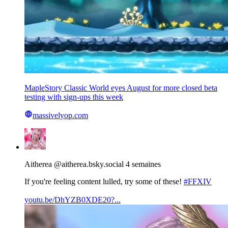
MapleStory Classic World eyes August for more closed beta
testing with sign-ups this week
massivelyop.com
View
post
by
Aitherea
Aitherea
@aitherea.bsky.social
4 semaines
on
Bluesky
If you're feeling content lulled, try some of these!
#FFXIV
youtu.be/DhYZB0XDE20?...