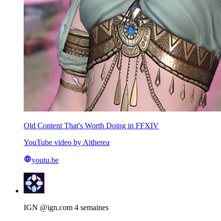
Old Content That's Worth Doing in FFXIV
YouTube video by Aitherea
youtu.be
View
post
by
IGN
IGN
@ign.com
4 semaines
on
Bluesky