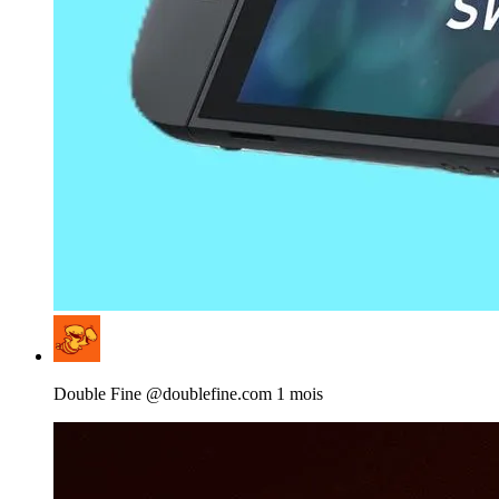
View
post
by
Double
Double Fine
@doublefine.com
1 mois
Fine
on
Bluesky