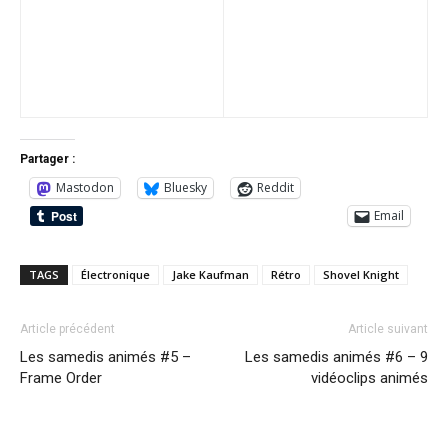
Partager :
Mastodon
Bluesky
Reddit
Email
TAGS
Électronique
Jake Kaufman
Rétro
Shovel Knight
Article précédent
Article suivant
Les samedis animés #5 –
Les samedis animés #6 – 9
Frame Order
vidéoclips animés