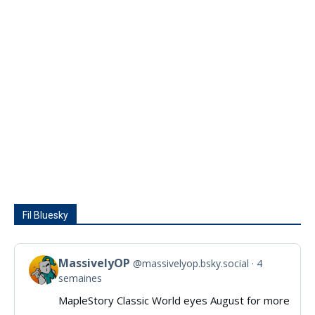
Fil Bluesky
MassivelyOP
@massivelyop.bsky.social
4
View
semaines
post
MapleStory Classic World eyes August for more
by