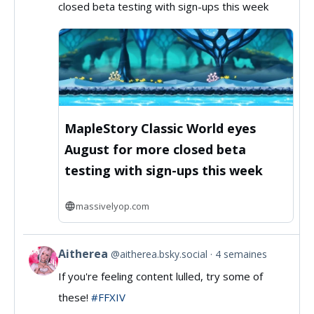
closed beta testing with sign-ups this week
MassivelyOP
on
Bluesky
MapleStory Classic World eyes
August for more closed beta
testing with sign-ups this week
massivelyop.com
Aitherea
@aitherea.bsky.social
4 semaines
View
If you're feeling content lulled, try some of
post
these!
#FFXIV
by