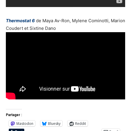
Thermostat 6
de Maya Av-Ron, Mylene Cominotti, Marion
Coudert et Sixtine Dano
Partager :
Mastodon
Bluesky
Reddit