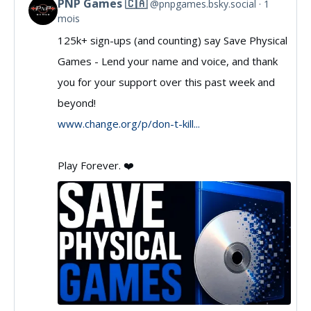
PNP Games 🇨🇦
@pnpgames.bsky.social
1
View
mois
post
125k+ sign-ups (and counting) say Save Physical
by
Games - Lend your name and voice, and thank
PNP
you for your support over this past week and
Games
beyond!
🇨🇦
www.change.org/p/don-t-kill...
on
Bluesky
Play Forever. ❤️