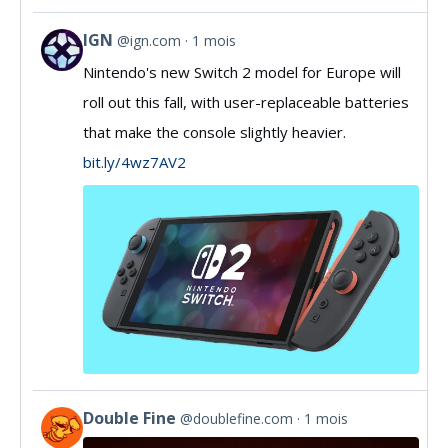
IGN
@ign.com
1 mois
View
Nintendo's new Switch 2 model for Europe will
post
roll out this fall, with user-replaceable batteries
by
that make the console slightly heavier.
IGN
bit.ly/4wz7AV2
on
Bluesky
Double Fine
@doublefine.com
1 mois
View