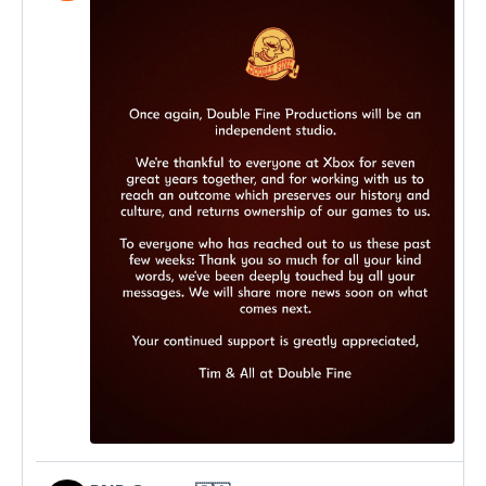
post
by
Double
Fine
on
Bluesky