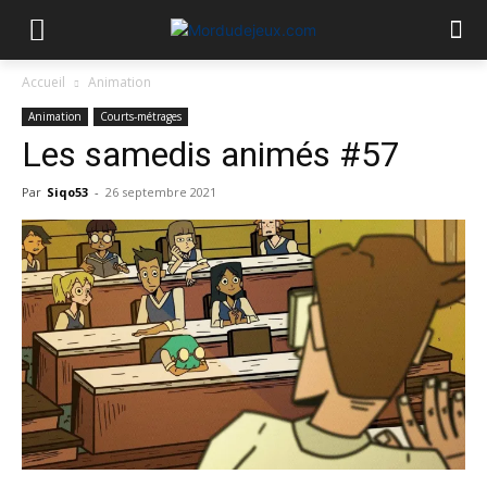
Accueil
Animation
Animation
Courts-métrages
Les samedis animés #57
Par
Siqo53
-
26 septembre 2021