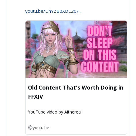
Aitherea
youtu.be/DhYZB0XDE20?...
on
Bluesky
Old Content That's Worth Doing in
FFXIV
YouTube video by Aitherea
youtu.be