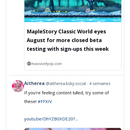
Bluesky
MapleStory Classic World eyes
August for more closed beta
testing with sign-ups this week
massivelyop.com
Aitherea
@aitherea.bsky.social
4 semaines
View
If you're feeling content lulled, try some of
post
these!
#FFXIV
by
Aitherea
youtu.be/DhYZB0XDE20?...
on
Bluesky