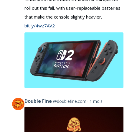
roll out this fall, with user-replaceable batteries
by
that make the console slightly heavier.
IGN
bit.ly/4wz7AV2
on
Bluesky
Double Fine
@doublefine.com
1 mois
View
post
by
Double