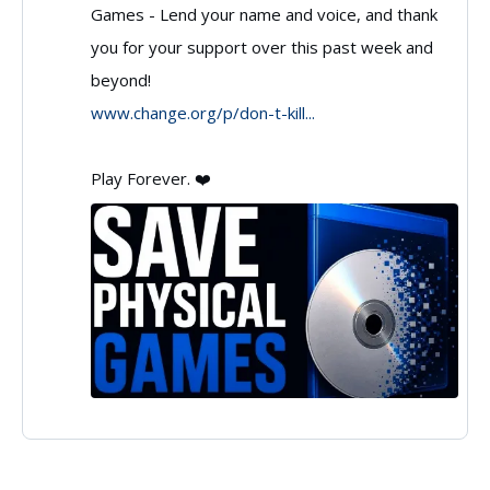
Games - Lend your name and voice, and thank
PNP
you for your support over this past week and
Games
beyond!
🇨🇦
www.change.org/p/don-t-kill...
on
Bluesky
Play Forever. ❤️