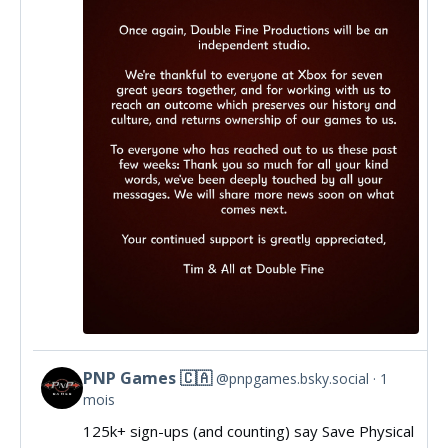
Fine
on
Bluesky
PNP Games 🇨🇦
@pnpgames.bsky.social
1
View
mois
post
125k+ sign-ups (and counting) say Save Physical
by