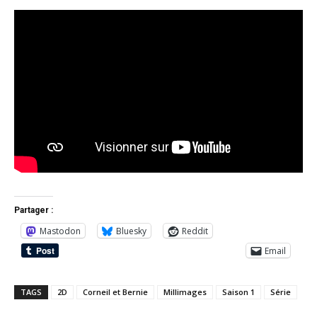
Partager :
Mastodon
Bluesky
Reddit
Email
TAGS
2D
Corneil et Bernie
Millimages
Saison 1
Série