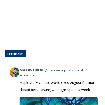
Fil Bluesky
MassivelyOP
@massivelyop.bsky.social
4
View
semaines
post
MapleStory Classic World eyes August for more
by
closed beta testing with sign-ups this week
MassivelyOP
on