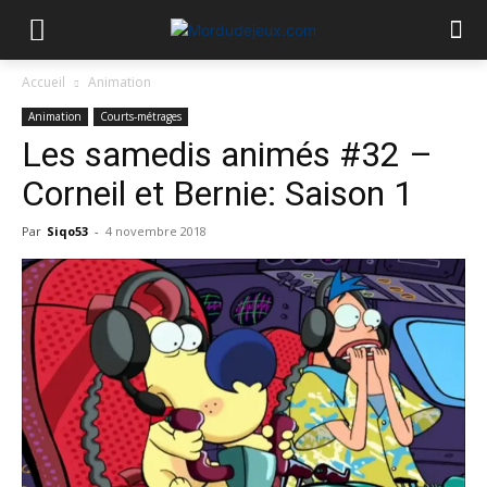
Accueil
Animation
Animation
Courts-métrages
Les samedis animés #32 –
Corneil et Bernie: Saison 1
Par
Siqo53
-
4 novembre 2018