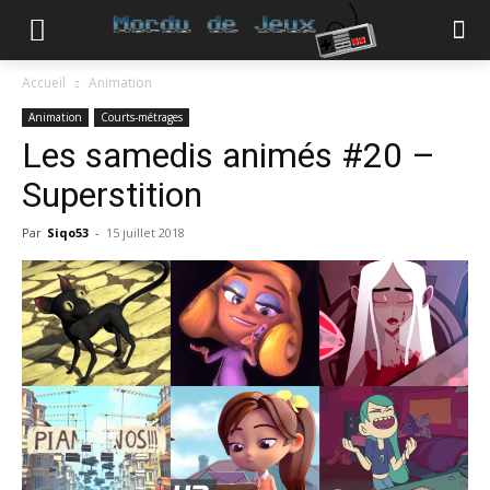
Accueil
Animation
Animation
Courts-métrages
Les samedis animés #20 –
Superstition
Par
Siqo53
-
15 juillet 2018