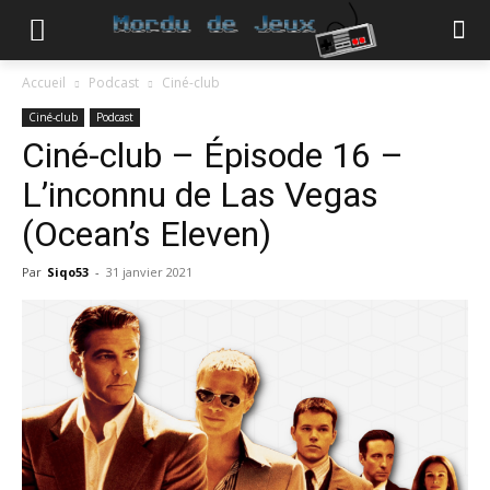
Accueil
Podcast
Ciné-club
Ciné-club
Podcast
Ciné-club – Épisode 16 –
L’inconnu de Las Vegas
(Ocean’s Eleven)
Par
Siqo53
-
31 janvier 2021