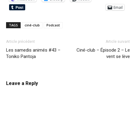
Email
TAGS
ciné-club
Podcast
Article précédent
Article suivant
Les samedis animés #43 –
Ciné-club – Épisode 2 – Le
Toniko Pantoja
vent se lève
Leave a Reply