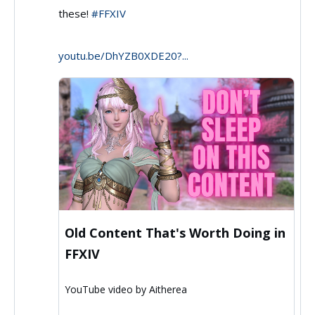
these!
#FFXIV
by
Aitherea
youtu.be/DhYZB0XDE20?...
on
Bluesky
Old Content That's Worth Doing in
FFXIV
YouTube video by Aitherea