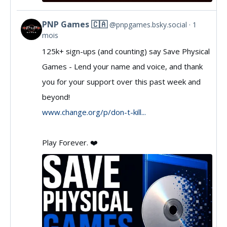
PNP Games 🇨🇦
@pnpgames.bsky.social
1
View
mois
post
125k+ sign-ups (and counting) say Save Physical
by
Games - Lend your name and voice, and thank
PNP
you for your support over this past week and
Games
beyond!
🇨🇦
www.change.org/p/don-t-kill...
on
Bluesky
Play Forever. ❤️