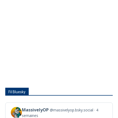
Fil Bluesky
MassivelyOP
@massivelyop.bsky.social
4
View
semaines