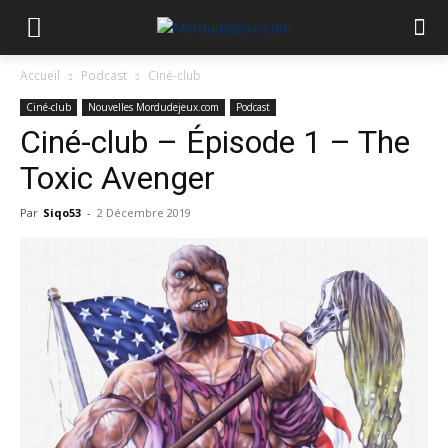
Accueil
Podcast
Ciné-club
Ciné-club
Nouvelles Mordudejeux.com
Podcast
Ciné-club – Épisode 1 – The
Toxic Avenger
Par
Siqo53
-
2 Décembre 2019