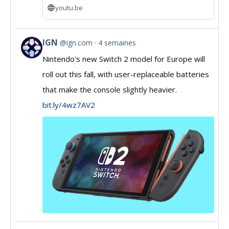
youtu.be
IGN
@ign.com
4 semaines
View
Nintendo's new Switch 2 model for Europe will
post
roll out this fall, with user-replaceable batteries
by
that make the console slightly heavier.
IGN
bit.ly/4wz7AV2
on
Bluesky