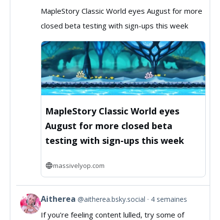
post
MapleStory Classic World eyes August for more
by
closed beta testing with sign-ups this week
MassivelyOP
on
Bluesky
MapleStory Classic World eyes
August for more closed beta
testing with sign-ups this week
massivelyop.com
Aitherea
@aitherea.bsky.social
4 semaines
View
If you're feeling content lulled, try some of
post