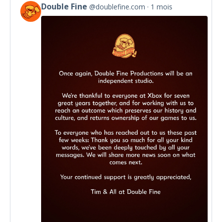
Double Fine
@doublefine.com
1 mois
View
post
by
Double
Fine
on
Bluesky