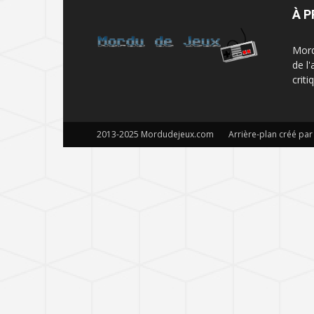
À 
Mord
de l
criti
2013-2025 Mordudejeux.com Arrière-plan créé par S