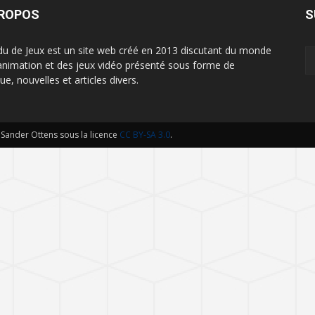
PROPOS
S
u de Jeux est un site web créé en 2013 discutant du monde
'animation et des jeux vidéo présenté sous forme de
que, nouvelles et articles divers.
ander Ottens sous la licence
CC BY-SA 3.0
.